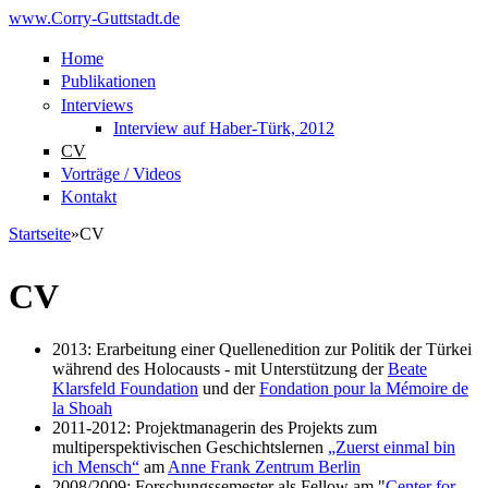
Direkt zum Inhalt
www.Corry-Guttstadt.de
Home
Publikationen
Interviews
Interview auf Haber-Türk, 2012
CV
Vorträge / Videos
Kontakt
Startseite
»
CV
Sie sind hier
CV
2013: Erarbeitung einer Quellenedition zur Politik der Türkei
während des Holocausts - mit Unterstützung der
Beate
Klarsfeld Foundation
und der
Fondation pour la Mémoire de
la Shoah
2011-2012: Projektmanagerin des Projekts zum
multiperspektivischen Geschichtslernen
„Zuerst einmal bin
ich Mensch“
am
Anne Frank Zentrum Berlin
2008/2009: Forschungssemester als Fellow am "
Center for